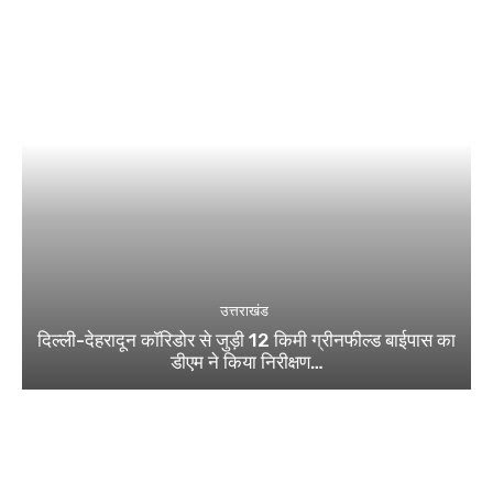
उत्तराखंड
दिल्ली-देहरादून कॉरिडोर से जुड़ी 12 किमी ग्रीनफील्ड बाईपास का
डीएम ने किया निरीक्षण…