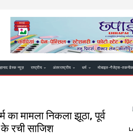
हानाद डेस्क न्यूज़
राष्ट्रीय
अंतरराष्ट्रीय
धर्म
मोबाइल-गैजेट्स-तकनी
र्म का मामला निकला झूठा, पूर्व
े के रची साजिश
L