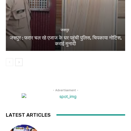
जसपुर
जसपुर : फरार चल रहे एजाज के घर पहुंची पुलिस, चिपकाया नोटिस,
कराई मुनादी
- Advertisement -
LATEST ARTICLES