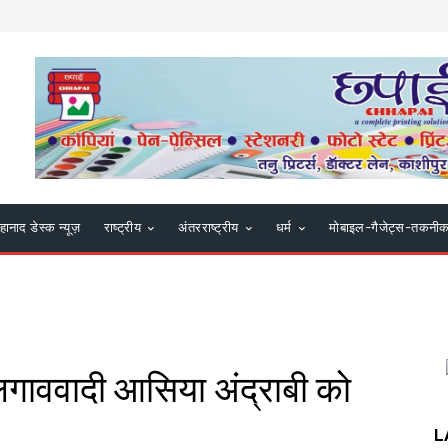
हानाद डेस्क न्यूज़
राष्ट्रीय
अंतरराष्ट्रीय
धर्म
मोबाइल-गैजेट्स-तकनी
अलगाववादी आसिया अंद्राबी को
L