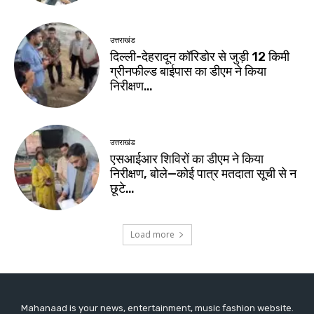
Mahanaad is your news, entertainment, music fashion website.