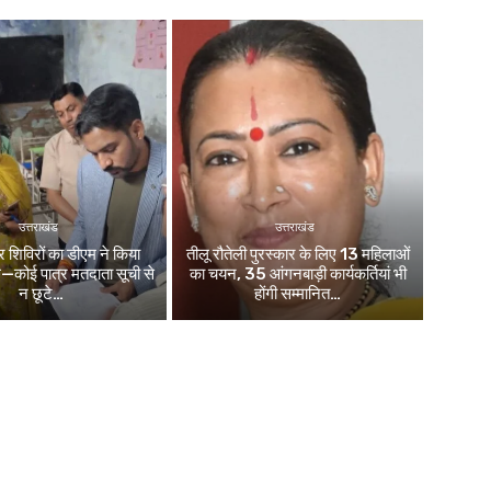
उत्तराखंड
उत्तराखंड
िविरों का डीएम ने किया
तीलू रौतेली पुरस्कार के लिए 13 महिलाओं
ले—कोई पात्र मतदाता सूची से
का चयन, 35 आंगनबाड़ी कार्यकर्तियां भी
न छूटे…
होंगी सम्मानित…