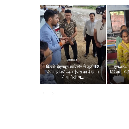
उत्तराखंड
दिल्ली-देहरादून कॉरिडोर से जुड़ी 12
एसआईआर श
किमी ग्रीनफील्ड बाईपास का डीएम ने
निरीक्षण, बो
किया निरीक्षण…