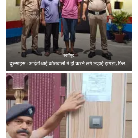
काशीपुर
दुस्साहस : आईटीआई कोतवाली में ही करने लगे लड़ाई झगड़ा, फिर…