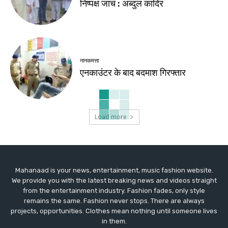
निष्पक्ष जांच : अब्दुल कादिर
नानकमत्ता
एनकाउंटर के बाद बदमाश गिरफ्तार
Load more
Mahanaad is your news, entertainment, music fashion website.
We provide you with the latest breaking news and videos straight
from the entertainment industry. Fashion fades, only style
remains the same. Fashion never stops. There are always
projects, opportunities. Clothes mean nothing until someone lives
in them.