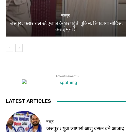
जसपुर
जसपुर : फरार चल रहे एजाज के घर पहुंची पुलिस, चिपकाया नोटिस,
कराई मुनादी
- Advertisement -
LATEST ARTICLES
जसपुर
जसपुर : युवा व्यापारी आशु बंसल बने आजाद