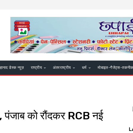
हानाद डेस्क न्यूज़
राष्ट्रीय
अंतरराष्ट्रीय
धर्म
मोबाइल-गैजेट्स-तकनी
, पंजाब को रौंदकर RCB नई
L