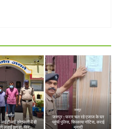
जसपुर
काशीपुर
जसपुर : फरार चल रहे एजाज के घर
: आईटीआई कोतवाली में ही
पहुंची पुलिस, चिपकाया नोटिस, कराई
लगे लड़ाई झगड़ा, फिर…
मुनादी