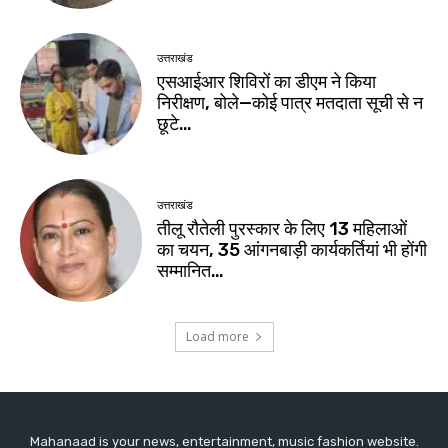
Mahanaad is your news, entertainment, music fashion website.