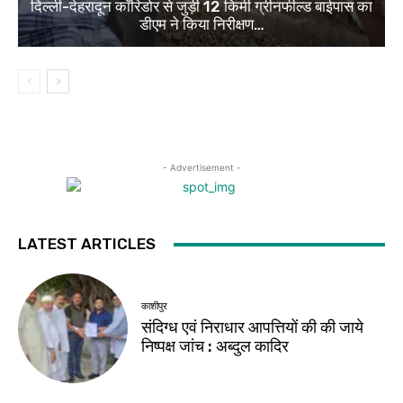
दिल्ली-देहरादून कॉरिडोर से जुड़ी 12 किमी ग्रीनफील्ड बाईपास का
डीएम ने किया निरीक्षण…
- Advertisement -
LATEST ARTICLES
काशीपुर
संदिग्ध एवं निराधार आपत्तियों की की जाये
निष्पक्ष जांच : अब्दुल कादिर