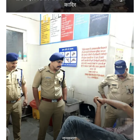
कादिर
नानकमत्ता