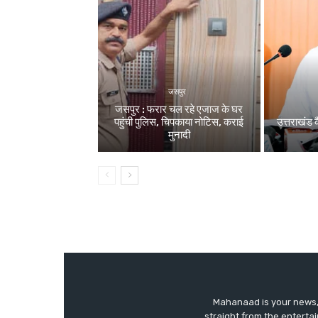
जसपुर
जसपुर : फरार चल रहे एजाज के घर
पहुंची पुलिस, चिपकाया नोटिस, कराई
उत्तराखंड क
मुनादी
Mahanaad is your news, 
straight from the enterta