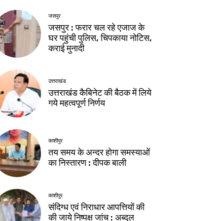
जसपुर
जसपुर : फरार चल रहे एजाज के
घर पहुंची पुलिस, चिपकाया नोटिस,
कराई मुनादी
उत्तराखंड
उत्तराखंड कैबिनेट की बैठक में लिये
गये महत्वपूर्ण निर्णय
काशीपुर
तय समय के अन्दर होगा समस्याओं
का निस्तारण : दीपक बाली
काशीपुर
संदिग्ध एवं निराधार आपत्तियों की
की जाये निष्पक्ष जांच : अब्दुल