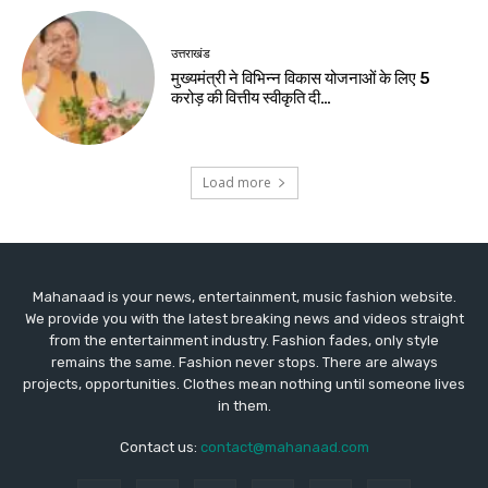
उत्तराखंड
मुख्यमंत्री ने विभिन्न विकास योजनाओं के लिए ₹5
करोड़ की वित्तीय स्वीकृति दी…
Load more
Mahanaad is your news, entertainment, music fashion website.
We provide you with the latest breaking news and videos straight
from the entertainment industry. Fashion fades, only style
remains the same. Fashion never stops. There are always
projects, opportunities. Clothes mean nothing until someone lives
in them.
Contact us:
contact@mahanaad.com