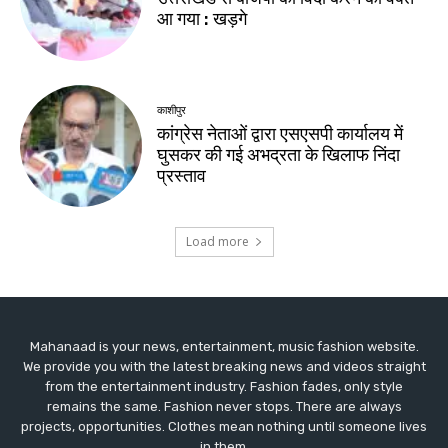
Mahanaad is your news, entertainment, music fashion website.
We provide you with the latest breaking news and videos straight
from the entertainment industry. Fashion fades, only style
remains the same. Fashion never stops. There are always
projects, opportunities. Clothes mean nothing until someone lives
in them.