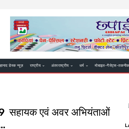
हानाद डेस्क न्यूज़
राष्ट्रीय
अंतरराष्ट्रीय
धर्म
मोबाइल-गैजेट्स-तकनी
सहायक एवं अवर अभियंताओं
व…
L