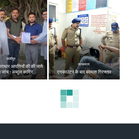
काशीपुर
नानकमत्ता
निराधार आपत्तियों की की जाये
्ष जांच : अब्दुल कादिर
एनकाउंटर के बाद बदमाश गिरफ्तार