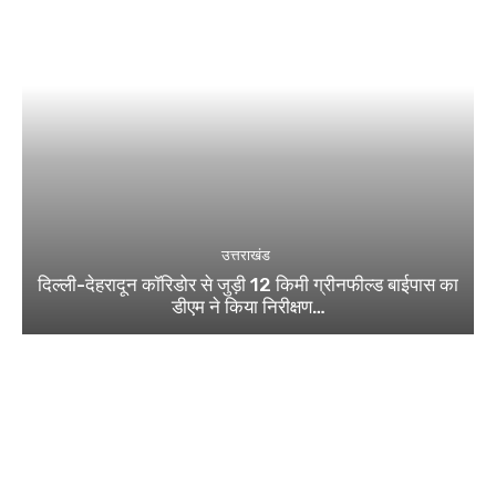
उत्तराखंड
दिल्ली-देहरादून कॉरिडोर से जुड़ी 12 किमी ग्रीनफील्ड बाईपास का
डीएम ने किया निरीक्षण…