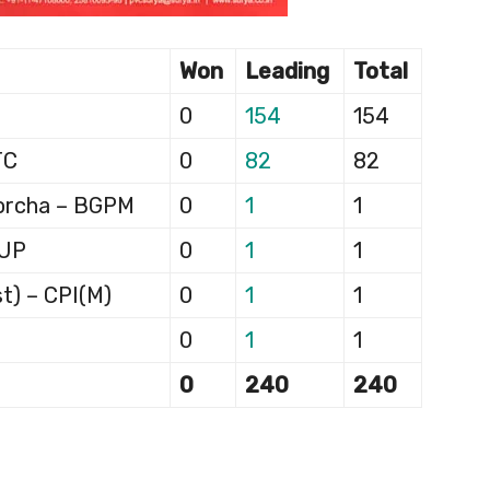
Won
Leading
Total
0
154
154
TC
0
82
82
Morcha – BGPM
0
1
1
JUP
0
1
1
t) – CPI(M)
0
1
1
0
1
1
0
240
240