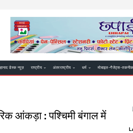
हानाद डेस्क न्यूज़
राष्ट्रीय
अंतरराष्ट्रीय
धर्म
मोबाइल-गैजेट्स-तकनी
 आंकड़ा : पश्चिमी बंगाल में
L