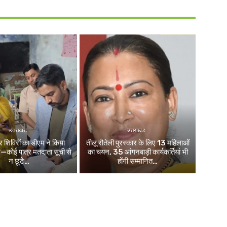
उत्तराखंड
उत्तराखंड
िविरों का डीएम ने किया
तीलू रौतेली पुरस्कार के लिए 13 महिलाओं
ले—कोई पात्र मतदाता सूची से
का चयन, 35 आंगनबाड़ी कार्यकर्तियां भी
न छूटे…
होंगी सम्मानित…