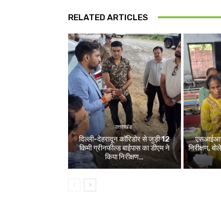
RELATED ARTICLES
उत्तराखंड
दिल्ली-देहरादून कॉरिडोर से जुड़ी 12
एसआईआर श
किमी ग्रीनफील्ड बाईपास का डीएम ने
निरीक्षण, बो
किया निरीक्षण…