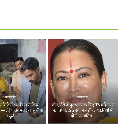
उत्तराखंड
उत्तराखंड
िविरों का डीएम ने किया
तीलू रौतेली पुरस्कार के लिए 13 महिलाओं
ले—कोई पात्र मतदाता सूची से
का चयन, 35 आंगनबाड़ी कार्यकर्तियां भी
न छूटे…
होंगी सम्मानित…