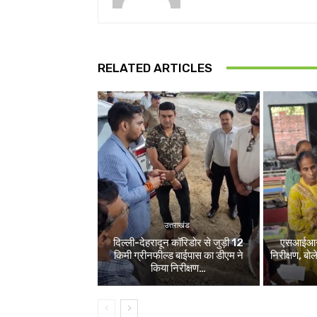
RELATED ARTICLES
उत्तराखंड
दिल्ली-देहरादून कॉरिडोर से जुड़ी 12
एसआईआर श
किमी ग्रीनफील्ड बाईपास का डीएम ने
निरीक्षण, बो
किया निरीक्षण…