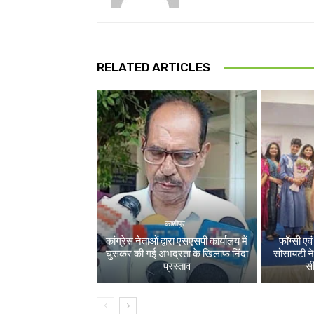
RELATED ARTICLES
काशीपुर
कांग्रेस नेताओं द्वारा एसएसपी कार्यालय में
फॉग्सी एव
घुसकर की गई अभद्रता के खिलाफ निंदा
सोसायटी ने
प्रस्ताव
स