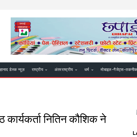
हानाद डेस्क न्यूज़
राष्ट्रीय
अंतरराष्ट्रीय
धर्म
मोबाइल-गैजेट्स-तकनी
मठ कार्यकर्ता नितिन कौशिक ने
L