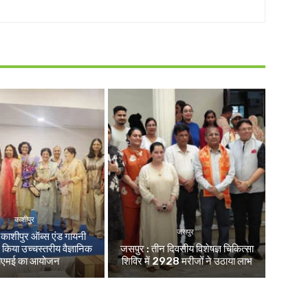
काशीपुर
जसपुर
ं काशीपुर ऑब्स एंड गायनी
 किया उच्चस्तरीय वैज्ञानिक
जसपुर : तीन दिवसीय विशेषज्ञ चिकित्सा
ीएमई का आयोजन
शिविर में 2928 मरीजों ने उठाया लाभ