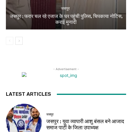
जसपुर
जसपुर : फरार चल रहे एजाज के घर पहुंची पुलिस, चिपकाया नोटिस,
कराई मुनादी
- Advertisement -
LATEST ARTICLES
जसपुर
जसपुर : युवा व्यापारी आशु बंसल बने आजाद
समाज पार्टी के जिला उपाध्यक्ष