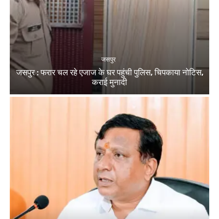
जसपुर
जसपुर : फरार चल रहे एजाज के घर पहुंची पुलिस, चिपकाया नोटिस,
कराई मुनादी