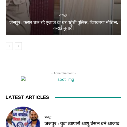
जसपुर
जसपुर : फरार चल रहे एजाज के घर पहुंची पुलिस, चिपकाया नोटिस,
कराई मुनादी
- Advertisement -
LATEST ARTICLES
जसपुर
जसपुर : युवा व्यापारी आशु बंसल बने आजाद