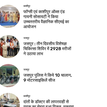
काशीपुर
फॉग्सी एवं काशीपुर ऑब्स एंड
गायनी सोसायटी ने किया
उच्चस्तरीय वैज्ञानिक सीएमई का
आयोजन
जसपुर
जसपुर : तीन दिवसीय विशेषज्ञ
चिकित्सा शिविर में 2928 मरीजों
ने उठाया लाभ
जसपुर
जसपुर पुलिस ने किये 10 चालान,
9 मोटरसाइकिलें सीज
काशीपुर
दांतों के डॉक्टर की लापरवाही से
युवक का चेहरा हुआ विकृत, मुकदमा