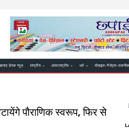
हानाद डेस्क न्यूज़
राष्ट्रीय
अंतरराष्ट्रीय
धर्म
मोबाइल-गैजेट्स-तकनी
टायेंगे पौराणिक स्वरूप, फिर से
L