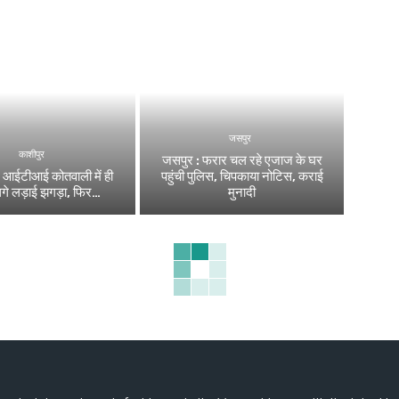
जसपुर
काशीपुर
जसपुर : फरार चल रहे एजाज के घर
: आईटीआई कोतवाली में ही
पहुंची पुलिस, चिपकाया नोटिस, कराई
लगे लड़ाई झगड़ा, फिर…
मुनादी