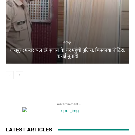
जसपुर
जसपुर : फरार चल रहे एजाज के घर पहुंची पुलिस, चिपकाया नोटिस,
कराई मुनादी
- Advertisement -
LATEST ARTICLES