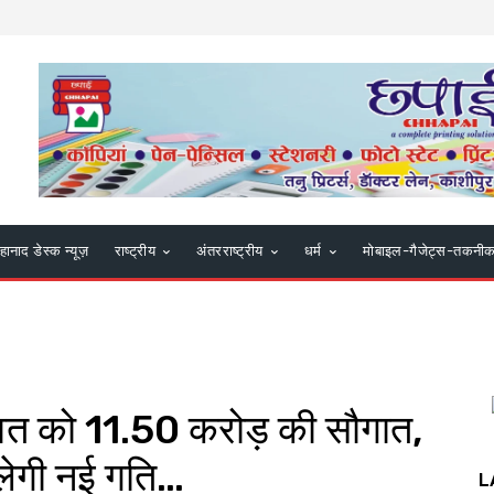
हानाद डेस्क न्यूज़
राष्ट्रीय
अंतरराष्ट्रीय
धर्म
मोबाइल-गैजेट्स-तकनी
पावत को ₹11.50 करोड़ की सौगात,
िलेगी नई गति…
L