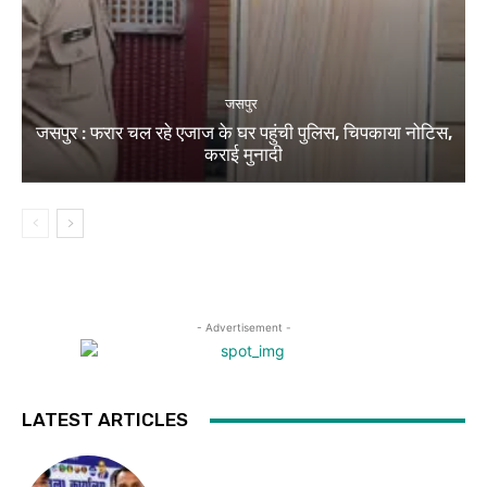
जसपुर
जसपुर : फरार चल रहे एजाज के घर पहुंची पुलिस, चिपकाया नोटिस,
कराई मुनादी
- Advertisement -
LATEST ARTICLES