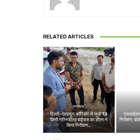
RELATED ARTICLES
उत्तराखंड
दिल्ली-देहरादून कॉरिडोर से जुड़ी 12
एसआईआर श
किमी ग्रीनफील्ड बाईपास का डीएम ने
निरीक्षण, बो
किया निरीक्षण…