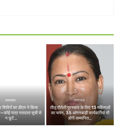
उत्तराखंड
उत्तराखंड
िविरों का डीएम ने किया
तीलू रौतेली पुरस्कार के लिए 13 महिलाओं
ले—कोई पात्र मतदाता सूची से
का चयन, 35 आंगनबाड़ी कार्यकर्तियां भी
न छूटे…
होंगी सम्मानित…