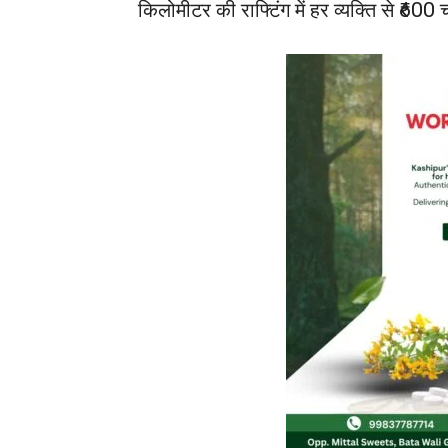
किलोमीटर की राफ्टिंग में हर व्यक्ति से ₹600 च