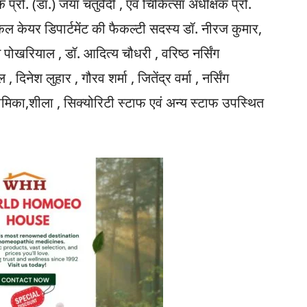
ो. (डॉ.) जया चतुर्वेदी , एवं चिकित्सा अधीक्षक प्रो.
िटिकल केयर डिपार्टमेंट की फैकल्टी सदस्य डॉ. नीरज कुमार,
म पोखरियाल , डॉ. आदित्य चौधरी , वरिष्ठ नर्सिंग
ेश लुहार , गौरव शर्मा , जितेंद्र वर्मा , नर्सिंग
िका,शीला , सिक्योरिटी स्टाफ एवं अन्य स्टाफ उपस्थित