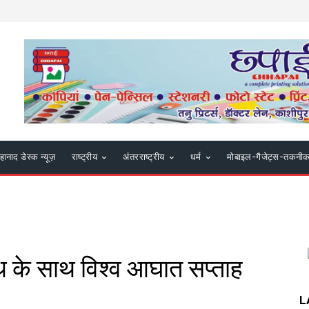
हानाद डेस्क न्यूज़
राष्ट्रीय
अंतरराष्ट्रीय
धर्म
मोबाइल-गैजेट्स-तकनी
रथ के साथ विश्व आघात सप्ताह
L