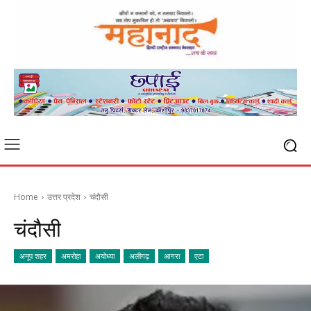
Home
उत्तर प्रदेश
चंदौसी
चंदौसी
अनूप शहर
अमरोहा
अयोध्या
अलीगढ़
आगरा
एटा