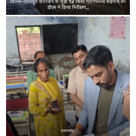
दिल्ली-देहरादून कॉरिडोर से जुड़ी 12 किमी ग्रीनफील्ड बाईपास का
डीएम ने किया निरीक्षण…
उत्तराखंड