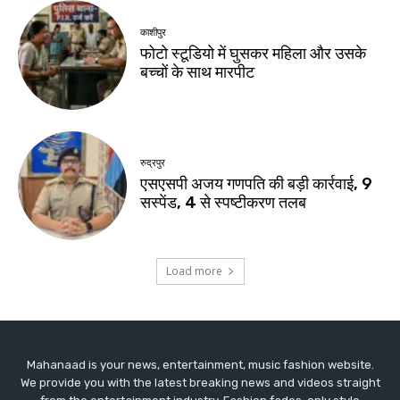
Mahanaad is your news, entertainment, music fashion website.
We provide you with the latest breaking news and videos straight