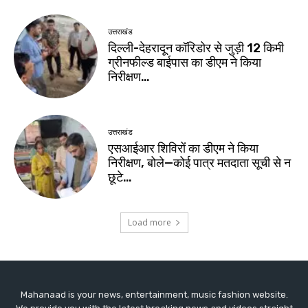
Mahanaad is your news, entertainment, music fashion website.