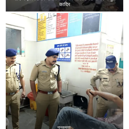
कादिर
नानकमत्ता