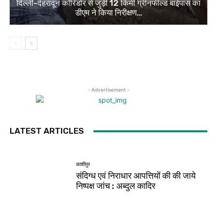
दिल्ली-देहरादून कॉरिडोर से जुड़ी 12 किमी ग्रीनफील्ड बाईपास का
डीएम ने किया निरीक्षण…
- Advertisement -
LATEST ARTICLES
काशीपुर
संदिग्ध एवं निराधार आपत्तियों की की जाये
निष्पक्ष जांच : अब्दुल कादिर