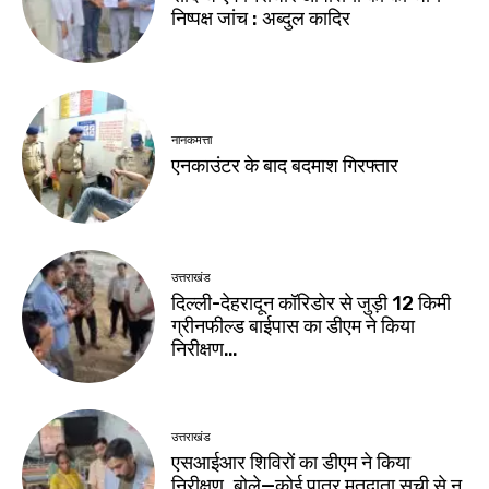
निष्पक्ष जांच : अब्दुल कादिर
नानकमत्ता
एनकाउंटर के बाद बदमाश गिरफ्तार
उत्तराखंड
दिल्ली-देहरादून कॉरिडोर से जुड़ी 12 किमी
ग्रीनफील्ड बाईपास का डीएम ने किया
निरीक्षण…
उत्तराखंड
एसआईआर शिविरों का डीएम ने किया
निरीक्षण, बोले—कोई पात्र मतदाता सूची से न