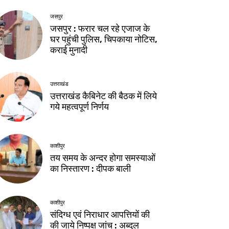
जसपुर
जसपुर : फरार चल रहे एजाज के
घर पहुंची पुलिस, चिपकाया नोटिस,
कराई मुनादी
उत्तराखंड
उत्तराखंड कैबिनेट की बैठक में लिये
गये महत्वपूर्ण निर्णय
काशीपुर
तय समय के अन्दर होगा समस्याओं
का निस्तारण : दीपक बाली
काशीपुर
संदिग्ध एवं निराधार आपत्तियों की
की जाये निष्पक्ष जांच : अब्दुल