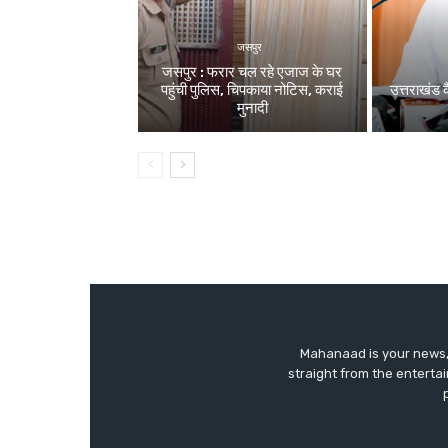
जसपुर
जसपुर : फरार चल रहे एजाज के घर
पहुंची पुलिस, चिपकाया नोटिस, कराई
उत्तराखंड क
मुनादी
Mahanaad is your news, 
straight from the enterta