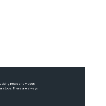
breaking news and videos
er stops. There are always
.