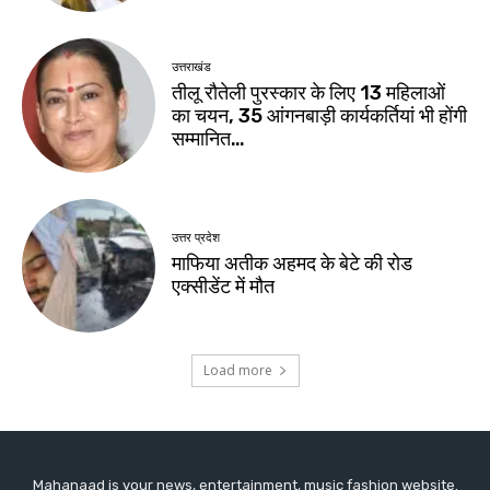
Mahanaad is your news, entertainment, music fashion website.