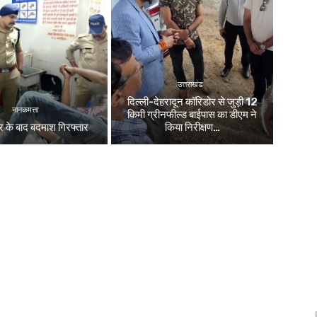
उत्तराखंड
दिल्ली-देहरादून कॉरिडोर से जुड़ी 12
नानकमत्ता
किमी ग्रीनफील्ड बाईपास का डीएम ने
 के बाद बदमाश गिरफ्तार
किया निरीक्षण…