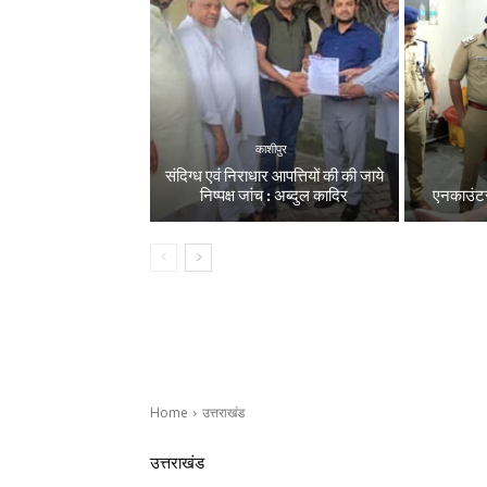
काशीपुर
संदिग्ध एवं निराधार आपत्तियों की की जाये
निष्पक्ष जांच : अब्दुल कादिर
एनकाउंटर