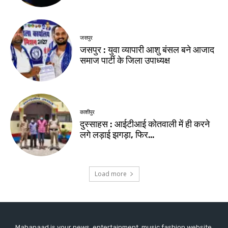
Mahanaad is your news, entertainment, music fashion website.