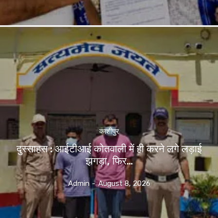
काशीपुर
दुस्साहस : आईटीआई कोतवाली में ही करने लगे लड़ाई
झगड़ा, फिर…
Admin
-
August 8, 2026