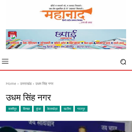
Home
उत्तराखंड
उधम सिंह नगर
उधम सिंह नगर
काशीपुर
किच्छा
कुंडा
केलाखेड़ा
खटीमा
गदरपुर