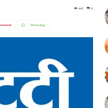
661
0
interest
WhatsApp