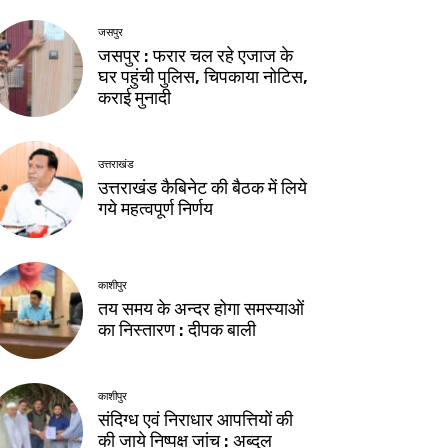
जसपुर
जसपुर : फरार चल रहे एजाज के
घर पहुंची पुलिस, चिपकाया नोटिस,
कराई मुनादी
उत्तराखंड
उत्तराखंड कैबिनेट की बैठक में लिये
गये महत्वपूर्ण निर्णय
काशीपुर
तय समय के अन्दर होगा समस्याओं
का निस्तारण : दीपक बाली
काशीपुर
संदिग्ध एवं निराधार आपत्तियों की
की जाये निष्पक्ष जांच : अब्दुल