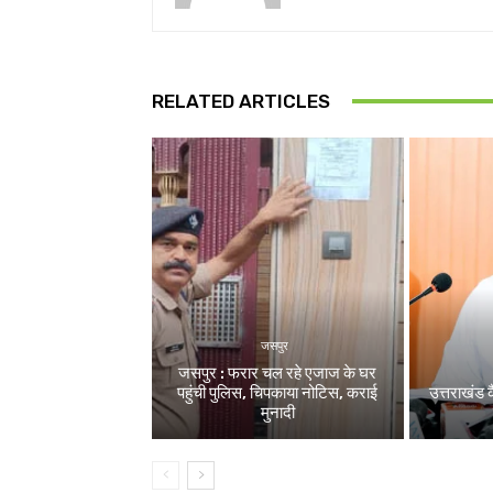
RELATED ARTICLES
जसपुर
जसपुर : फरार चल रहे एजाज के घर
पहुंची पुलिस, चिपकाया नोटिस, कराई
उत्तराखंड क
मुनादी