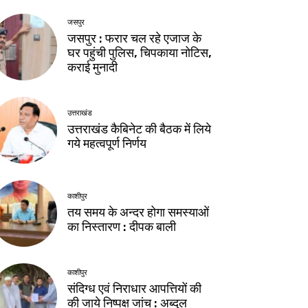
जसपुर
जसपुर : फरार चल रहे एजाज के
घर पहुंची पुलिस, चिपकाया नोटिस,
कराई मुनादी
उत्तराखंड
उत्तराखंड कैबिनेट की बैठक में लिये
गये महत्वपूर्ण निर्णय
काशीपुर
तय समय के अन्दर होगा समस्याओं
का निस्तारण : दीपक बाली
काशीपुर
संदिग्ध एवं निराधार आपत्तियों की
की जाये निष्पक्ष जांच : अब्दुल