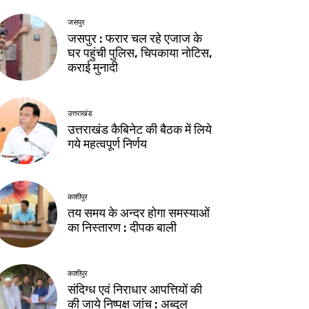
जसपुर
जसपुर : फरार चल रहे एजाज के
घर पहुंची पुलिस, चिपकाया नोटिस,
कराई मुनादी
उत्तराखंड
उत्तराखंड कैबिनेट की बैठक में लिये
गये महत्वपूर्ण निर्णय
काशीपुर
तय समय के अन्दर होगा समस्याओं
का निस्तारण : दीपक बाली
काशीपुर
संदिग्ध एवं निराधार आपत्तियों की
की जाये निष्पक्ष जांच : अब्दुल