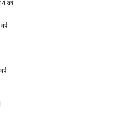
4 वर्ष,
वर्ष
र्ष
ष