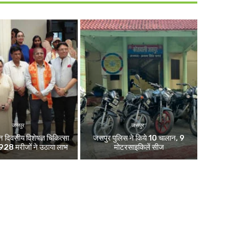
जसपुर
जसपुर
न दिवसीय विशेषज्ञ चिकित्सा
जसपुर पुलिस ने किये 10 चालान, 9
2928 मरीजों ने उठाया लाभ
मोटरसाइकिलें सीज