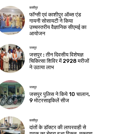
काशीपुर
फॉग्सी एवं काशीपुर ऑब्स एंड
गायनी सोसायटी ने किया
उच्चस्तरीय वैज्ञानिक सीएमई का
आयोजन
जसपुर
जसपुर : तीन दिवसीय विशेषज्ञ
चिकित्सा शिविर में 2928 मरीजों
ने उठाया लाभ
जसपुर
जसपुर पुलिस ने किये 10 चालान,
9 मोटरसाइकिलें सीज
काशीपुर
दांतों के डॉक्टर की लापरवाही से
युवक का चेहरा हुआ विकृत, मुकदमा