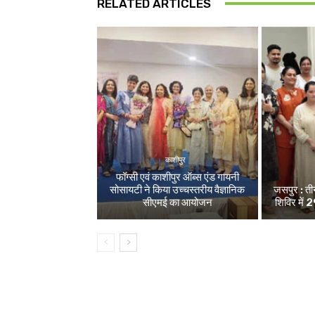
RELATED ARTICLES
काशीपुर
फॉग्सी एवं काशीपुर ऑब्स एंड गायनी
सोसायटी ने किया उच्चस्तरीय वैज्ञानिक
जसपुर : ती
सीएमई का आयोजन
शिविर में 