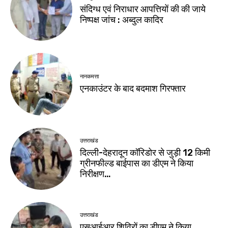
संदिग्ध एवं निराधार आपत्तियों की की जाये
निष्पक्ष जांच : अब्दुल कादिर
नानकमत्ता
एनकाउंटर के बाद बदमाश गिरफ्तार
उत्तराखंड
दिल्ली-देहरादून कॉरिडोर से जुड़ी 12 किमी
ग्रीनफील्ड बाईपास का डीएम ने किया
निरीक्षण…
उत्तराखंड
एसआईआर शिविरों का डीएम ने किया