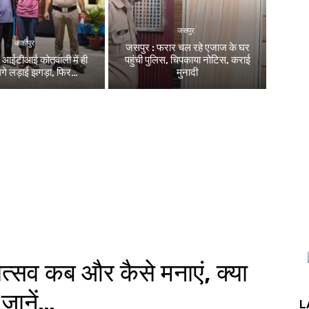
जसपुर
काशीपुर
जसपुर : फरार चल रहे एजाज के घर
: आईटीआई कोतवाली में ही
पहुंची पुलिस, चिपकाया नोटिस, कराई
लगे लड़ाई झगड़ा, फिर…
मुनादी